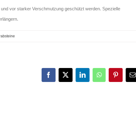
gt und vor starker Verschmutzung geschützt werden. Spezielle
rlängern.
rabsteine
Facebook
Twitter
LinkedIn
WhatsApp
Pinteres
E
M