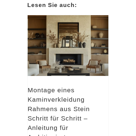
Lesen Sie auch:
Montage eines Kaminverkleidung Rahmens aus Stein Schritt für Schritt – Anleitung für Ambitionierte
Montage eines
Kaminverkleidung
Rahmens aus Stein
Schritt für Schritt –
Anleitung für