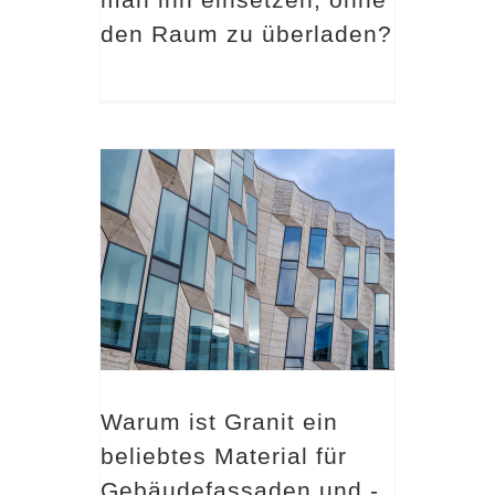
den Raum zu überladen?
Warum ist Granit ein beliebtes Material für Gebäudefassaden und -verkleidungen?
Warum ist Granit ein
beliebtes Material für
Gebäudefassaden und -