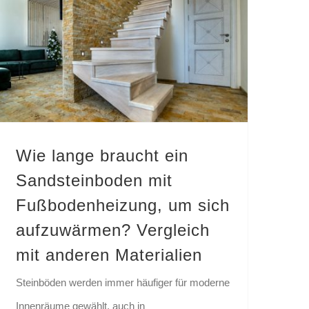
Wie lange braucht ein Sandsteinboden mit Fußbodenheizung, um sich aufzuwärmen? Vergleich mit anderen Materialien
Wie lange braucht ein
Sandsteinboden mit
Fußbodenheizung, um sich
aufzuwärmen? Vergleich
mit anderen Materialien
Steinböden werden immer häufiger für moderne
Innenräume gewählt, auch in