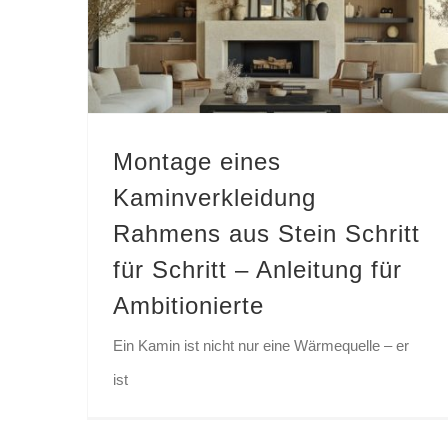
Montage eines Kaminverkleidung Rahmens aus Stein Schritt für Schritt – Anleitung für Ambitionierte
Montage eines
Kaminverkleidung
Rahmens aus Stein Schritt
für Schritt – Anleitung für
Ambitionierte
Ein Kamin ist nicht nur eine Wärmequelle – er
ist