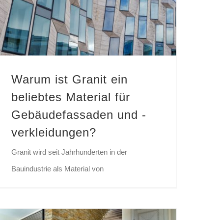
Warum ist Granit ein beliebtes Material für Gebäudefassaden und -verkleidungen?
Warum ist Granit ein
beliebtes Material für
Gebäudefassaden und -
verkleidungen?
Granit wird seit Jahrhunderten in der
Bauindustrie als Material von