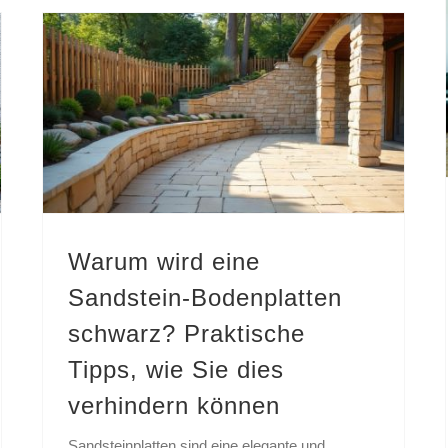
Warum wird eine Sandstein-Bodenplatten schwarz? Praktische Tipps, wie Sie dies verhindern können
Warum wird eine
Sandstein-Bodenplatten
schwarz? Praktische
Tipps, wie Sie dies
verhindern können
Sandsteinplatten sind eine elegante und