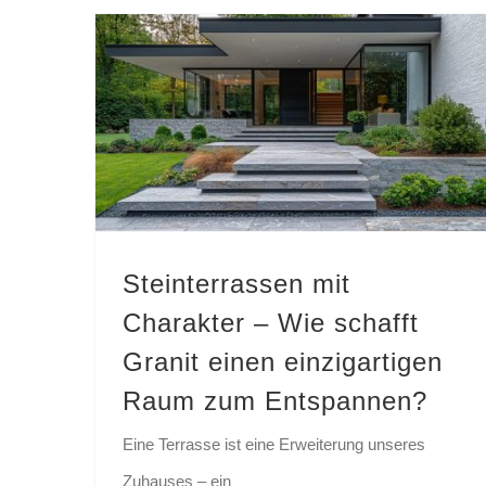
Steinterrassen mit Charakter – Wie schafft Granit einen einzigartigen Raum zum Entspannen?
Steinterrassen mit
Charakter – Wie schafft
Granit einen einzigartigen
Raum zum Entspannen?
Eine Terrasse ist eine Erweiterung unseres
Zuhauses – ein