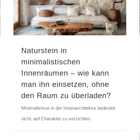
Naturstein in minimalistischen Innenräumen – wie kann man ihn einsetzen, ohne den Raum zu überladen?
Naturstein in
minimalistischen
Innenräumen – wie kann
man ihn einsetzen, ohne
den Raum zu überladen?
Minimalismus in der Innenarchitektur bedeutet
nicht, auf Charakter zu verzichten.